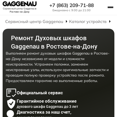
+7 (863) 209-71-88
Сервисный центр Gaggenau
в
Ежедневно с 9:00 до 21:00
Ростове-на-Дону
Сервисный центр Gaggenau
Каталог устройств
Р
Ремонт Духовых шкафов
Gaggenau в Ростове-на-Дону
Выполняем ремонт духовых шкафов Gaggenau в Ростове-
на-Дону независимо от модели и сложности
неисправности. Устраняем поломки, заменяем
неисправные узлы, используем оригинальные запчасти и
проводим полную проверку устройства после ремонта.
Предоставляем гарантию на выполненные работы.
Официальный сервис
Гарантийное обслуживание
духового шкафа Gaggenau до 3 лет
Диагностика за наш счет,