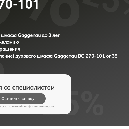
70-101
 шкафа Gaggenau до 3 лет
 желанию
бращения
вление) духового шкафа
Gaggenau BO 270-101 от 35
я со специалистом
Оставить заявку
есь c
политикой конфиденциальности