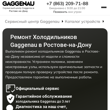
+7 (863) 209-71-88
Ежедневно с 9:00 до 21:00
Сервисный центр Gaggenau
в
Ростове-на-Дону
Позвонить
мне утром
Сервисный центр Gaggenau
Каталог устройств
Р
Ремонт Холодильников
Gaggenau в Ростове-на-Дону
Выполняем ремонт холодильников Gaggenau в Ростове-
на-Дону независимо от модели и сложности
неисправности. Устраняем поломки, заменяем
неисправные узлы, используем оригинальные запчасти и
проводим полную проверку устройства после ремонта.
Предоставляем гарантию на выполненные работы.
Официальный сервис
Гарантийное обслуживание
холодильника Gaggenau до 3 лет
Диагностика за наш счет,