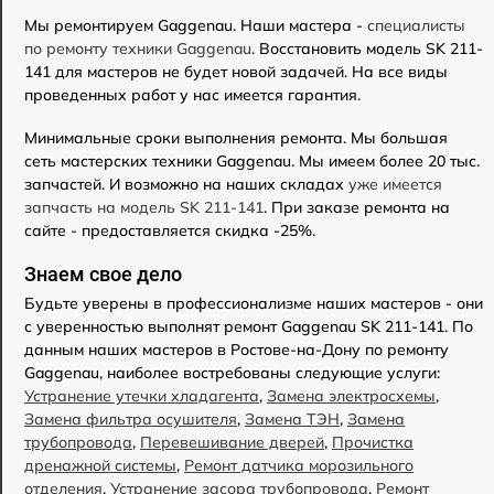
Мы ремонтируем Gaggenau. Наши мастера -
специалисты
по ремонту техники Gaggenau
. Восстановить модель SK 211-
141 для мастеров не будет новой задачей. На все виды
проведенных работ у нас имеется гарантия.
Минимальные сроки выполнения ремонта. Мы большая
сеть мастерских техники Gaggenau. Мы имеем более 20 тыс.
запчастей. И возможно на наших складах
уже имеется
запчасть на модель SK 211-141
. При заказе ремонта на
сайте - предоставляется скидка -25%.
Знаем свое дело
Будьте уверены в профессионализме наших мастеров - они
с уверенностью выполнят ремонт Gaggenau SK 211-141. По
данным наших мастеров в Ростове-на-Дону по ремонту
Gaggenau, наиболее востребованы следующие услуги:
Устранение утечки хладагента
,
Замена электросхемы
,
Замена фильтра осушителя
,
Замена ТЭН
,
Замена
трубопровода
,
Перевешивание дверей
,
Прочистка
дренажной системы
,
Ремонт датчика морозильного
отделения
,
Устранение засора трубопровода
,
Ремонт