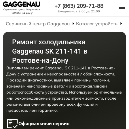
+7 (863) 209-71-88
Сервисный центр Gaggenau
в
Ежедневно с 9:00 до 21:00
Ростове-на-Дону
Сервисный центр Gaggenau
Каталог устройств
Р
Ремонт холодильника
Gaggenau SK 211-141 в
Ростове-на-Дону
Выполняем ремонт Gaggenau SK 211-141 в Ростове-на-
Дону с устранением неисправностей любой сложности.
Проводим диагностику, выявляем причины поломки,
заменяем неисправные детали и восстанавливаем
работоспособность устройства. Используем оригинальные
или рекомендованные производителем запчасти, после
ремонта выполняем проверку всех функций и
предоставляем гарантию.
Официальный сервис