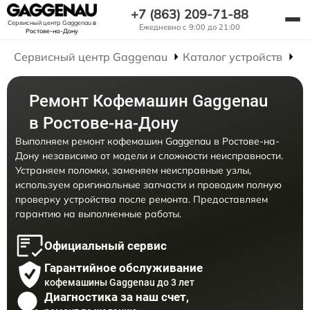
+7 (863) 209-71-88
Сервисный центр Gaggenau
в
Ежедневно с 9:00 до 21:00
Ростове-на-Дону
Сервисный центр Gaggenau
Каталог устройств
Р
Ремонт Кофемашин Gaggenau
в Ростове-на-Дону
Выполняем ремонт кофемашин Gaggenau в Ростове-на-
Дону независимо от модели и сложности неисправности.
Устраняем поломки, заменяем неисправные узлы,
используем оригинальные запчасти и проводим полную
проверку устройства после ремонта. Предоставляем
гарантию на выполненные работы.
Официальный сервис
Гарантийное обслуживание
кофемашины Gaggenau до 3 лет
Диагностика за наш счет,