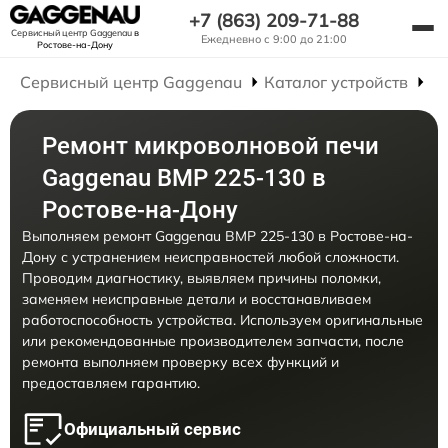
+7 (863) 209-71-88
Сервисный центр Gaggenau
в
Ежедневно с 9:00 до 21:00
Ростове-на-Дону
Сервисный центр Gaggenau
Каталог устройств
Р
Ремонт микроволновой печи
Gaggenau BMP 225-130 в
Ростове-на-Дону
Выполняем ремонт Gaggenau BMP 225-130 в Ростове-на-
Дону с устранением неисправностей любой сложности.
Проводим диагностику, выявляем причины поломки,
заменяем неисправные детали и восстанавливаем
работоспособность устройства. Используем оригинальные
или рекомендованные производителем запчасти, после
ремонта выполняем проверку всех функций и
предоставляем гарантию.
Официальный сервис