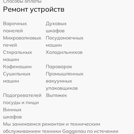
Способы оплаты
Ремонт устройств
Варочных
Духовых
панелей
шкафов
Микроволновых
Посудомоечных
печей
машин
Стиральных
Холодильников
машин
Кофемашин
Пароварок
Сушильных
Промышленных
машин
вакуумных
упаковщиков
Подогревателей
Вытяжек
посуды и пищи
Винных
шкафов
Мы занимаемся ремонтом и техническим
обслуживанием техники Gaggenau по истечении