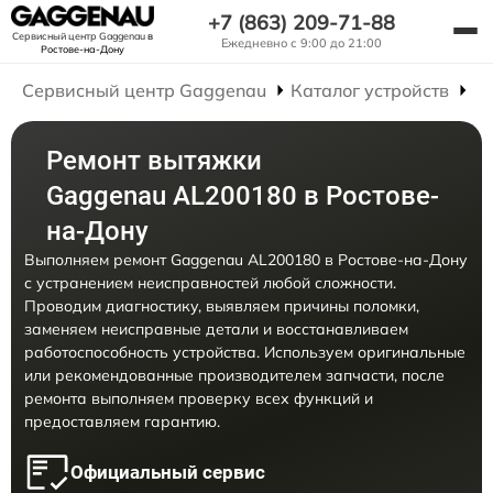
+7 (863) 209-71-88
Сервисный центр Gaggenau
в
Ежедневно с 9:00 до 21:00
Ростове-на-Дону
Сервисный центр Gaggenau
Каталог устройств
Р
Ремонт вытяжки
Gaggenau AL200180 в Ростове-
на-Дону
Выполняем ремонт Gaggenau AL200180 в Ростове-на-Дону
с устранением неисправностей любой сложности.
Проводим диагностику, выявляем причины поломки,
заменяем неисправные детали и восстанавливаем
работоспособность устройства. Используем оригинальные
или рекомендованные производителем запчасти, после
ремонта выполняем проверку всех функций и
предоставляем гарантию.
Официальный сервис